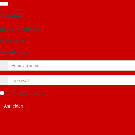
Bitte die für das Benutzerkonto hinterlegte E-Mail-Adresse
eingeben. Der Benutzername wird dann an diese E-Mail-
Sidebar
Adresse geschickt.
×
Nächste Termine
E-Mail-Adresse
*
Keine Termine
Anmeldung
Senden
Bootstrap
is a front-end framework of Twitter, Inc. Code licensed under
MIT License.
Font Awesome
font licensed under
SIL OFL 1.1
.
Angemeldet bleiben
Benutzername vergessen?
Passwort vergessen?
FF Haunetal Neukirchen