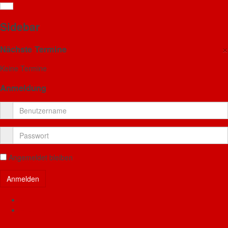
Jahresabschlussübung
Sidebar
Jugendfeuerwehr Haunetal
×
Nächste Termine
Details
Empt
Keine Termine
Lothar Göbel
Uncategorised
Anmeldung
15. Oktober 2018
Zugriffe: 12977
Jahresabschlussübung 2018 der JF
Haunetal
Angemeldet bleiben
Mit dem heutigen Probealarm in Haunetal ging es auch
für unsere JF los zur Abschlussübung.
Benutzername vergessen?
Sie fuhren aus Holzheim, Rhina und Neukirchen nach
Passwort vergessen?
Unterstoppel, zur Firma Landmaschinentechnik Müller.
FF Haunetal Neukirchen