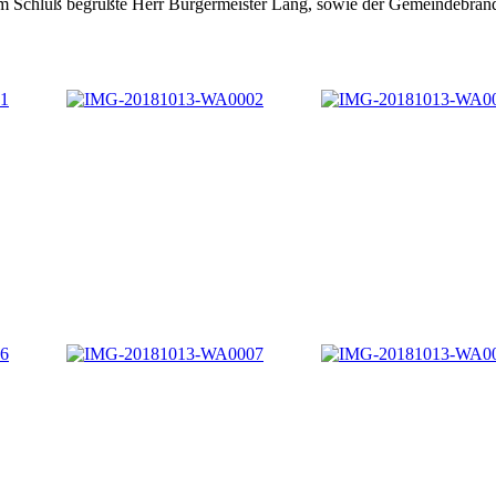
 Schluß begrüßte Herr Bürgermeister Lang, sowie der Gemeindebrandins