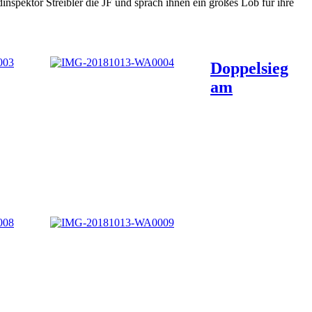
pektor Streibler die JF und sprach ihnen ein großes Lob für ihre
Doppelsieg
am